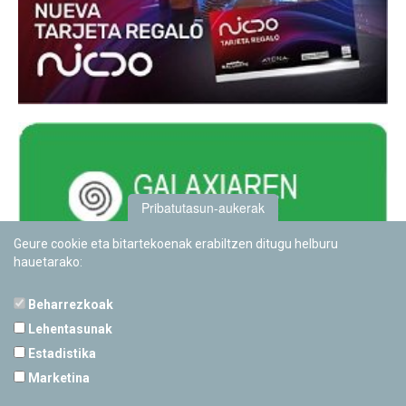
Pribatutasun-aukerak
Geure cookie eta bitartekoenak erabiltzen ditugu helburu
hauetarako:
Beharrezkoak
Lehentasunak
Estadistika
PAMPLONETARIOA
Marketina
Calle Sancho RamÃ­rez, s/n
31008 Pamplona, Navarra