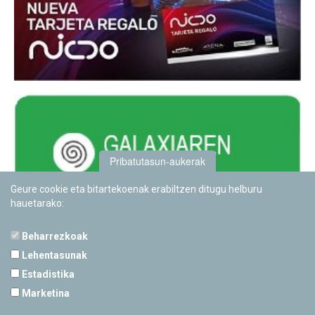
Pribatutasun-aukerak
Geure cookie eta bitartekoenak erabiltzen ditugu helburu
hauetarako:
Beharrezkoak
Lehentasunak
Estadistika
PAMPLONETARIOA
Marketina
Calle Sancho RamÃ­rez, s/n
31008 Pamplona, Navarra