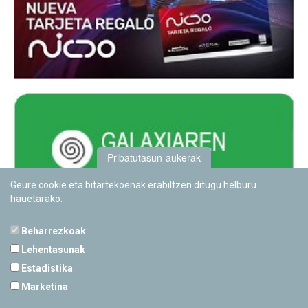
Pribatutasun-aukerak
Geure cookie eta bitartekoenak erabiltzen ditugu helburu
hauetarako:
Beharrezkoak
Lehentasunak
Estadistika
PAMPLONETARIOA
Marketina
Calle Sancho RamÃ­rez, s/n
31008 Pamplona, Navarra