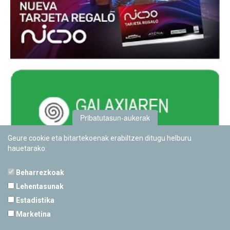
Pribatutasun-aukerak
Geure cookie eta bitartekoenak erabiltzen ditugu helburu
hauetarako:
Beharrezkoak
Lehentasunak
Estadistika
PAMPLONETARIOA
Marketina
Calle Sancho RamÃ­rez, s/n
31008 Pamplona, Navarra