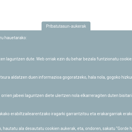
Pribatutasun-aukerak
uru hauetarako:
iten laguntzen dute. Web orriak ezin du behar bezala funtzionatu cookie
Iruñeko Planetarioaren zientzia-dibulgazio eta hezkuntza jarduerek
Fundación "la Caixa"ren sustapena dute.
 itxura aldatzen duen informazioa gogoratzeko, hala nola, gogoko hizk
ien jabeei laguntzen diete ulertzen nola elkarreragiten duten bisita
nakako erabiltzailearentzako iragarki garrantzitsu eta erakargarriak er
o, hautatu ala desautatu cookien aukerak, eta, ondoren, sakatu "Gorde 