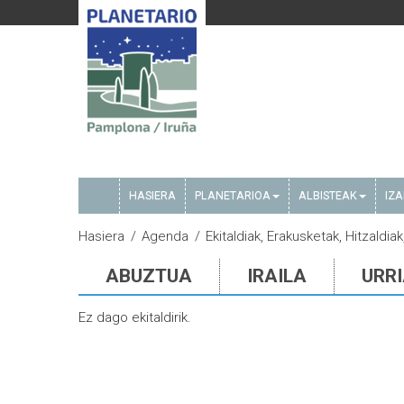
HASIERA
PLANETARIOA
ALBISTEAK
IZ
Hasiera
Agenda
Ekitaldiak, Erakusketak, Hitzaldia
ABUZTUA
IRAILA
URR
Ez dago ekitaldirik.