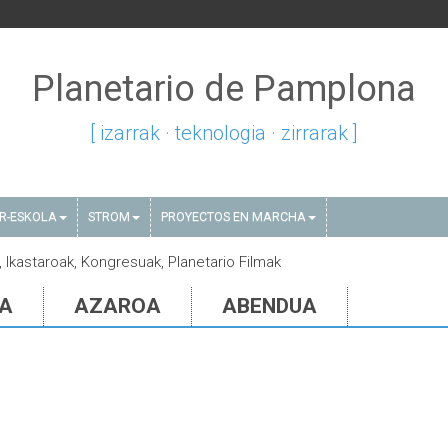
Planetario de Pamplona
[ izarrak · teknologia · zirrarak ]
AR-ESKOLA
STROM
PROYECTOS EN MARCHA
k, Ikastaroak, Kongresuak, Planetario Filmak
IA
AZAROA
ABENDUA