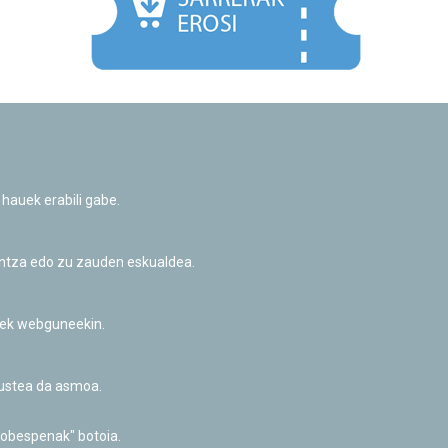
Facebook
Twitter
Youtube
Flickr
Instagr
 hauek erabili gabe.
Pribatutasun-politika eta Lege-oharra
Cookie-en politika
Informazio publikoa eskatzeko baimena
untza edo zu zauden eskualdea.
Irisgarritasuna
riek webguneekin.
akustea da asmoa.
hobespenak" botoia.