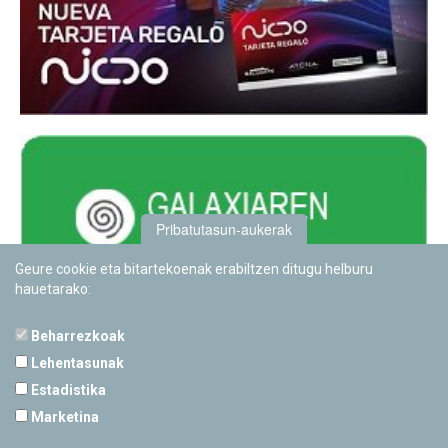
Pribatutasun-aukerak
Geure cookie eta bitartekoenak erabiltzen ditugu helburu
hauetarako:
Beharrezkoak
Lehentasunak
Estadistika
PAMPLONETARIOA
Marketina
Calle Sancho RamÃ­rez, s/n
31008 Pamplona, Navarra