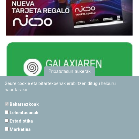
Pribatutasun-aukerak
Geure cookie eta bitartekoenak erabiltzen ditugu helburu
hauetarako:
Beharrezkoak
Lehentasunak
Estadistika
PAMPLONETARIOA
Marketina
Calle Sancho RamÃ­rez, s/n
31008 Pamplona, Navarra