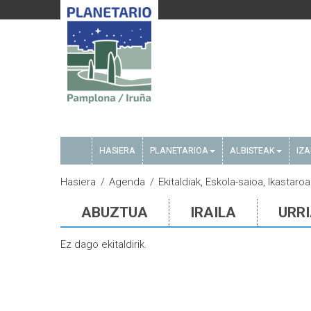
HASIERA
PLANETARIOA
ALBISTEAK
IZ
Hasiera
Agenda
Ekitaldiak, Eskola-saioa, Ikastaroa
ABUZTUA
IRAILA
URR
Ez dago ekitaldirik.