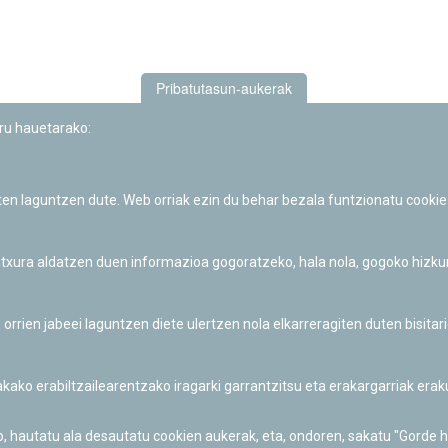
Pribatutasun-aukerak
uru hauetarako:
iten laguntzen dute. Web orriak ezin du behar bezala funtzionatu cookie
Iruñeko Planetarioaren zientzia-dibulgazio eta hezkuntza jarduerek
Fundación "la Caixa"ren sustapena dute.
 itxura aldatzen duen informazioa gogoratzeko, hala nola, gogoko hizk
ien jabeei laguntzen diete ulertzen nola elkarreragiten duten bisita
nakako erabiltzailearentzako iragarki garrantzitsu eta erakargarriak er
o, hautatu ala desautatu cookien aukerak, eta, ondoren, sakatu "Gorde 