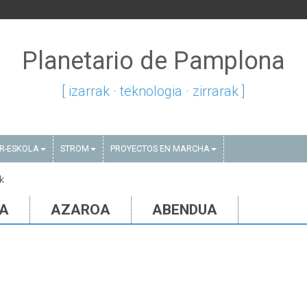
Planetario de Pamplona
[ izarrak · teknologia · zirrarak ]
AR-ESKOLA
STROM
PROYECTOS EN MARCHA
k
IA
AZAROA
ABENDUA