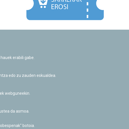
Facebook
Twitter
Youtube
Flickr
Instagr
 hauek erabili gabe.
Pribatutasun-politika eta Lege-oharra
Cookie-en politika
Informazio publikoa eskatzeko baimena
untza edo zu zauden eskualdea.
Irisgarritasuna
riek webguneekin.
akustea da asmoa.
hobespenak" botoia.