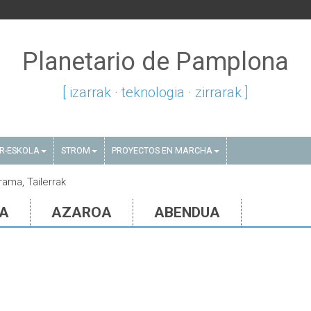
Planetario de Pamplona
[ izarrak · teknologia · zirrarak ]
AR-ESKOLA
STROM
PROYECTOS EN MARCHA
rama, Tailerrak
IA
AZAROA
ABENDUA