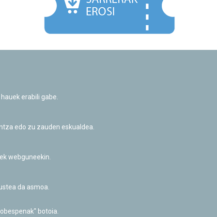
Facebook
Twitter
Youtube
Flickr
Instagr
 hauek erabili gabe.
Pribatutasun-politika eta Lege-oharra
Cookie-en politika
Informazio publikoa eskatzeko baimena
untza edo zu zauden eskualdea.
Irisgarritasuna
riek webguneekin.
akustea da asmoa.
hobespenak" botoia.