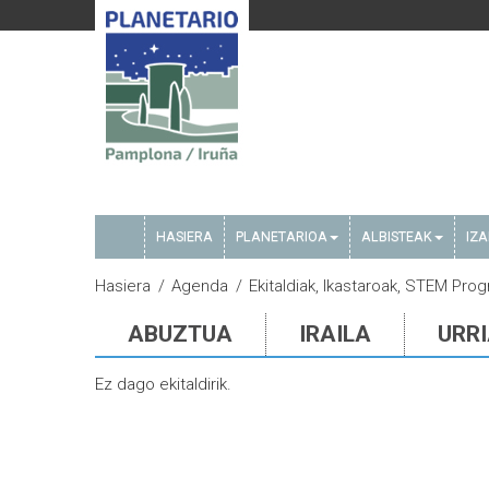
HASIERA
PLANETARIOA
ALBISTEAK
IZ
Hasiera
Agenda
Ekitaldiak, Ikastaroak, STEM Prog
ABUZTUA
IRAILA
URR
Ez dago ekitaldirik.