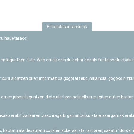
Pribatutasun-aukerak
uru hauetarako:
iten laguntzen dute. Web orriak ezin du behar bezala funtzionatu cookie
Iruñeko Planetarioaren zientzia-dibulgazio eta hezkuntza jarduerek
Fundación "la Caixa"ren sustapena dute.
 itxura aldatzen duen informazioa gogoratzeko, hala nola, gogoko hizk
ien jabeei laguntzen diete ulertzen nola elkarreragiten duten bisita
nakako erabiltzailearentzako iragarki garrantzitsu eta erakargarriak er
o, hautatu ala desautatu cookien aukerak, eta, ondoren, sakatu "Gorde 