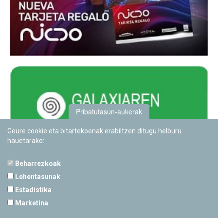
Pribatutasun-aukerak
Geure cookie eta bitartekoenak erabiltzen ditugu helburu
hauetarako:
Beharrezkoak
Lehentasunak
Estadistika
PAMPLONETARIOA
Marketina
Calle Sancho RamÃ­rez, s/n
31008 Pamplona, Navarra