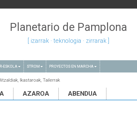
Planetario de Pamplona
[ izarrak · teknologia · zirrarak ]
AR-ESKOLA
STROM
PROYECTOS EN MARCHA
tzaldiak, Ikastaroak, Tailerrak
IA
AZAROA
ABENDUA