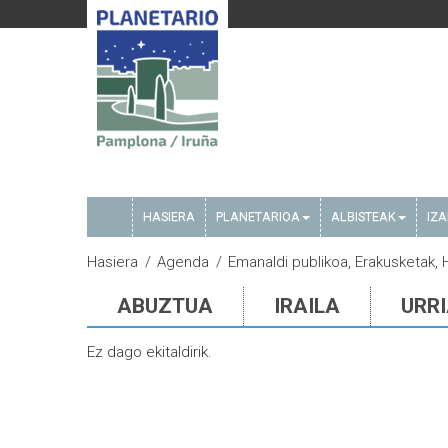
HASIERA
PLANETARIOA
ALBISTEAK
IZ
Hasiera
Agenda
Emanaldi publikoa, Erakusketak, Hi
ABUZTUA
IRAILA
URR
Ez dago ekitaldirik.