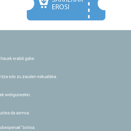
Facebook
Twitter
Youtube
Flickr
Instagr
 hauek erabili gabe.
Pribatutasun-politika eta Lege-oharra
Cookie-en politika
Informazio publikoa eskatzeko baimena
untza edo zu zauden eskualdea.
Irisgarritasuna
riek webguneekin.
akustea da asmoa.
hobespenak" botoia.