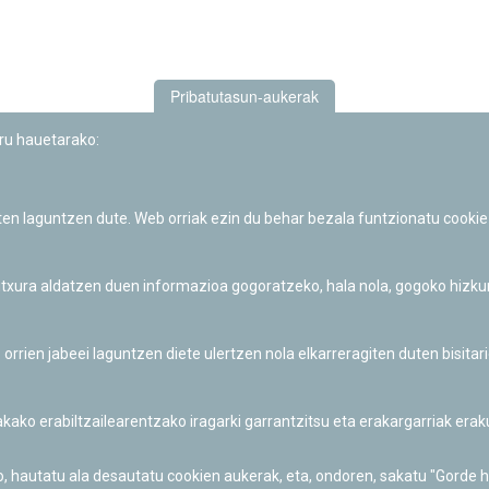
Pribatutasun-aukerak
uru hauetarako:
iten laguntzen dute. Web orriak ezin du behar bezala funtzionatu cookie
Iruñeko Planetarioaren zientzia-dibulgazio eta hezkuntza jarduerek
Fundación "la Caixa"ren sustapena dute.
 itxura aldatzen duen informazioa gogoratzeko, hala nola, gogoko hizk
ien jabeei laguntzen diete ulertzen nola elkarreragiten duten bisita
nakako erabiltzailearentzako iragarki garrantzitsu eta erakargarriak er
o, hautatu ala desautatu cookien aukerak, eta, ondoren, sakatu "Gorde 