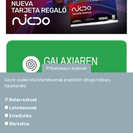
Pribatutasun-aukerak
Geure cookie eta bitartekoenak erabiltzen ditugu helburu
hauetarako:
Beharrezkoak
Lehentasunak
Estadistika
PAMPLONETARIOA
Marketina
Calle Sancho RamÃ­rez, s/n
31008 Pamplona, Navarra