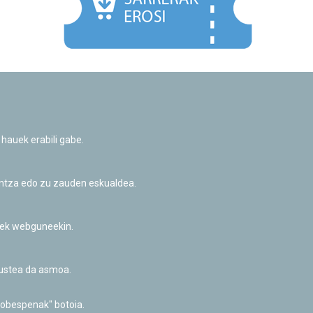
Facebook
Twitter
Youtube
Flickr
Instagr
 hauek erabili gabe.
Pribatutasun-politika eta Lege-oharra
Cookie-en politika
Informazio publikoa eskatzeko baimena
untza edo zu zauden eskualdea.
Irisgarritasuna
riek webguneekin.
akustea da asmoa.
hobespenak" botoia.