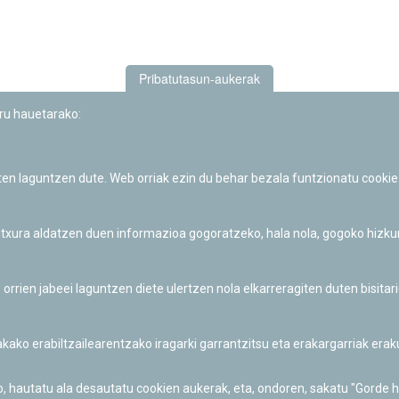
Pribatutasun-aukerak
uru hauetarako:
iten laguntzen dute. Web orriak ezin du behar bezala funtzionatu cookie
Iruñeko Planetarioaren zientzia-dibulgazio eta hezkuntza jarduerek
Fundación "la Caixa"ren sustapena dute.
 itxura aldatzen duen informazioa gogoratzeko, hala nola, gogoko hizk
ien jabeei laguntzen diete ulertzen nola elkarreragiten duten bisita
nakako erabiltzailearentzako iragarki garrantzitsu eta erakargarriak er
o, hautatu ala desautatu cookien aukerak, eta, ondoren, sakatu "Gorde 