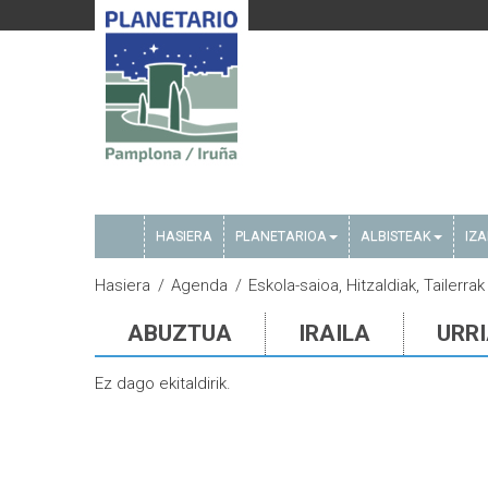
HASIERA
PLANETARIOA
ALBISTEAK
IZ
Hasiera
Agenda
Eskola-saioa, Hitzaldiak, Tailerrak
ABUZTUA
IRAILA
URR
Ez dago ekitaldirik.