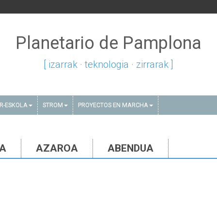
Planetario de Pamplona
[ izarrak · teknologia · zirrarak ]
AR-ESKOLA
STROM
PROYECTOS EN MARCHA
IA
AZAROA
ABENDUA