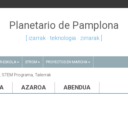
Planetario de Pamplona
[ izarrak · teknologia · zirrarak ]
AR-ESKOLA
STROM
PROYECTOS EN MARCHA
ak, STEM Programa, Tailerrak
IA
AZAROA
ABENDUA