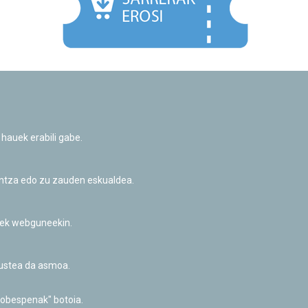
Facebook
Twitter
Youtube
Flickr
Instagr
 hauek erabili gabe.
Pribatutasun-politika eta Lege-oharra
Cookie-en politika
Informazio publikoa eskatzeko baimena
untza edo zu zauden eskualdea.
Irisgarritasuna
riek webguneekin.
akustea da asmoa.
hobespenak" botoia.