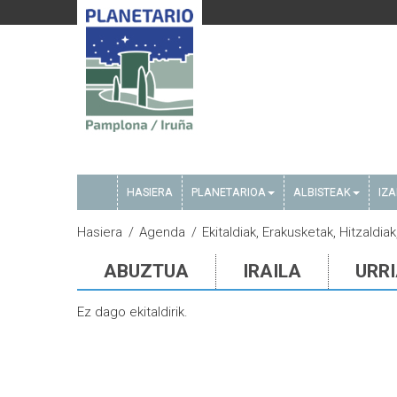
HASIERA
PLANETARIOA
ALBISTEAK
IZ
Hasiera
Agenda
Ekitaldiak, Erakusketak, Hitzaldi
ABUZTUA
IRAILA
URR
Ez dago ekitaldirik.