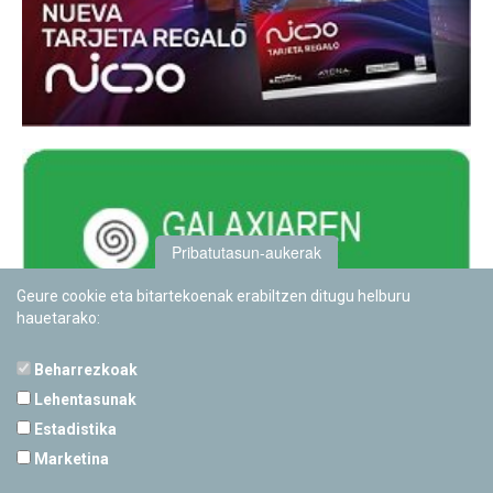
Pribatutasun-aukerak
Geure cookie eta bitartekoenak erabiltzen ditugu helburu
hauetarako:
Beharrezkoak
Lehentasunak
Estadistika
PAMPLONETARIOA
Marketina
Calle Sancho RamÃ­rez, s/n
31008 Pamplona, Navarra