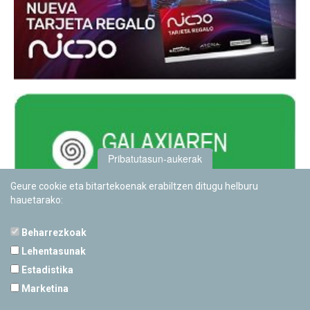
Pribatutasun-aukerak
Geure cookie eta bitartekoenak erabiltzen ditugu helburu
hauetarako:
Beharrezkoak
Lehentasunak
Estadistika
PAMPLONETARIOA
Marketina
Calle Sancho RamÃ­rez, s/n
31008 Pamplona, Navarra