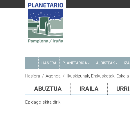
HASIERA
PLANETARIOA
ALBISTEAK
IZ
Hasiera
Agenda
Ikuskizunak, Erakusketak, Eskola-s
ABUZTUA
IRAILA
URR
Ez dago ekitaldirik.