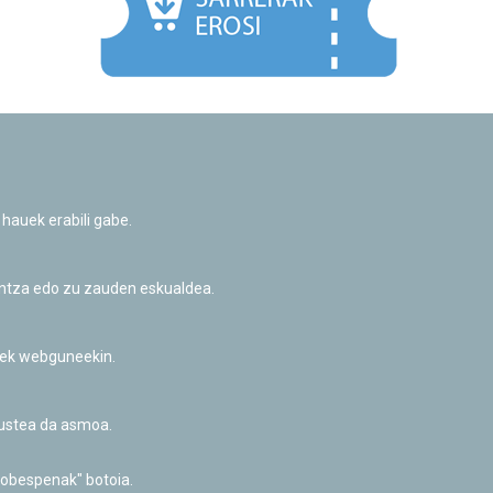
Facebook
Twitter
Youtube
Flickr
Instagr
 hauek erabili gabe.
Pribatutasun-politika eta Lege-oharra
Cookie-en politika
Informazio publikoa eskatzeko baimena
untza edo zu zauden eskualdea.
Irisgarritasuna
riek webguneekin.
akustea da asmoa.
hobespenak" botoia.