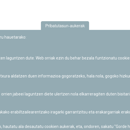
Pribatutasun-aukerak
uru hauetarako:
iten laguntzen dute. Web orriak ezin du behar bezala funtzionatu cookie
Iruñeko Planetarioaren zientzia-dibulgazio eta hezkuntza jarduerek
Fundación "la Caixa"ren sustapena dute.
 itxura aldatzen duen informazioa gogoratzeko, hala nola, gogoko hizk
ien jabeei laguntzen diete ulertzen nola elkarreragiten duten bisita
nakako erabiltzailearentzako iragarki garrantzitsu eta erakargarriak er
o, hautatu ala desautatu cookien aukerak, eta, ondoren, sakatu "Gorde 