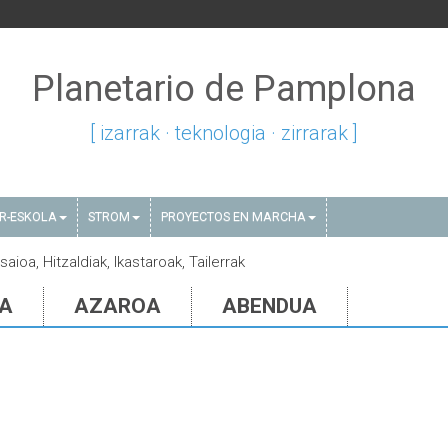
Planetario de Pamplona
[ izarrak · teknologia · zirrarak ]
AR-ESKOLA
STROM
PROYECTOS EN MARCHA
aioa, Hitzaldiak, Ikastaroak, Tailerrak
IA
AZAROA
ABENDUA