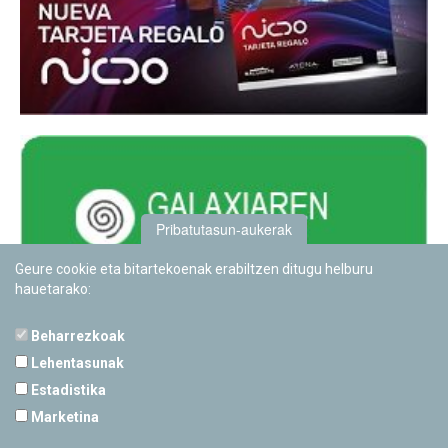
Pribatutasun-aukerak
Geure cookie eta bitartekoenak erabiltzen ditugu helburu
hauetarako:
Beharrezkoak
Lehentasunak
Estadistika
PAMPLONETARIOA
Marketina
Calle Sancho RamÃ­rez, s/n
31008 Pamplona, Navarra