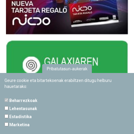
Pribatutasun-aukerak
Geure cookie eta bitartekoenak erabiltzen ditugu helburu
hauetarako:
Beharrezkoak
Lehentasunak
Estadistika
PAMPLONETARIOA
Marketina
Calle Sancho RamÃ­rez, s/n
31008 Pamplona, Navarra