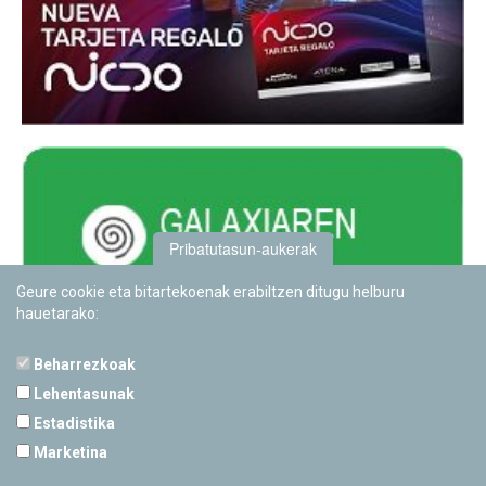
Pribatutasun-aukerak
Geure cookie eta bitartekoenak erabiltzen ditugu helburu
hauetarako:
Beharrezkoak
Lehentasunak
Estadistika
PAMPLONETARIOA
Marketina
Calle Sancho RamÃ­rez, s/n
31008 Pamplona, Navarra