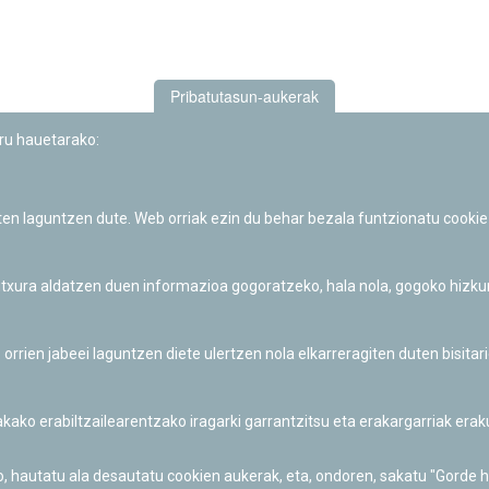
Pribatutasun-aukerak
uru hauetarako:
iten laguntzen dute. Web orriak ezin du behar bezala funtzionatu cookie
Iruñeko Planetarioaren zientzia-dibulgazio eta hezkuntza jarduerek
Fundación "la Caixa"ren sustapena dute.
 itxura aldatzen duen informazioa gogoratzeko, hala nola, gogoko hizk
ien jabeei laguntzen diete ulertzen nola elkarreragiten duten bisita
nakako erabiltzailearentzako iragarki garrantzitsu eta erakargarriak er
o, hautatu ala desautatu cookien aukerak, eta, ondoren, sakatu "Gorde 