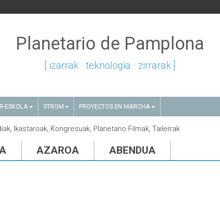
Planetario de Pamplona
[ izarrak · teknologia · zirrarak ]
AR-ESKOLA
STROM
PROYECTOS EN MARCHA
iak, Ikastaroak, Kongresuak, Planetario Filmak, Tailerrak
IA
AZAROA
ABENDUA