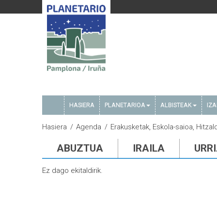
HASIERA
PLANETARIOA
ALBISTEAK
IZ
Hasiera
Agenda
Erakusketak, Eskola-saioa, Hitzald
ABUZTUA
IRAILA
URR
Ez dago ekitaldirik.