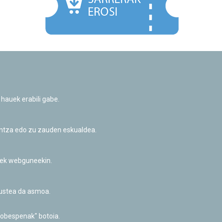
Facebook
Twitter
Youtube
Flickr
Instagr
 hauek erabili gabe.
Pribatutasun-politika eta Lege-oharra
Cookie-en politika
Informazio publikoa eskatzeko baimena
untza edo zu zauden eskualdea.
Irisgarritasuna
riek webguneekin.
akustea da asmoa.
hobespenak" botoia.