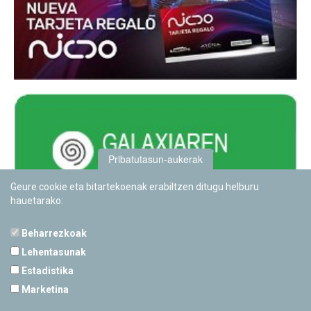
Pribatutasun-aukerak
Geure cookie eta bitartekoenak erabiltzen ditugu helburu
hauetarako:
Beharrezkoak
Lehentasunak
Estadistika
PAMPLONETARIOA
Marketina
Calle Sancho RamÃ­rez, s/n
31008 Pamplona, Navarra