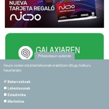
Pribatutasun-aukerak
Geure cookie eta bitartekoenak erabiltzen ditugu helburu
hauetarako:
Beharrezkoak
Lehentasunak
Estadistika
PAMPLONETARIOA
Marketina
Calle Sancho RamÃ­rez, s/n
31008 Pamplona, Navarra