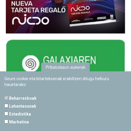
Pribatutasun-aukerak
Geure cookie eta bitartekoenak erabiltzen ditugu helburu
hauetarako:
Beharrezkoak
Lehentasunak
Estadistika
PAMPLONETARIOA
Marketina
Calle Sancho RamÃ­rez, s/n
31008 Pamplona, Navarra