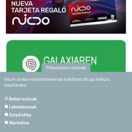
Pribatutasun-aukerak
Geure cookie eta bitartekoenak erabiltzen ditugu helburu
hauetarako:
Beharrezkoak
Lehentasunak
Estadistika
PAMPLONETARIOA
Marketina
Calle Sancho RamÃ­rez, s/n
31008 Pamplona, Navarra