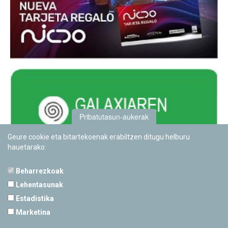
Pribatutasun-aukerak
Geure cookie eta bitartekoenak erabiltzen ditugu helburu
hauetarako:
Beharrezkoak
Lehentasunak
Estadistika
PAMPLONETARIOA
Marketina
Calle Sancho RamÃ­rez, s/n
31008 Pamplona, Navarra