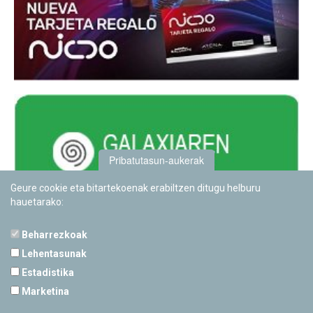
Pribatutasun-aukerak
Geure cookie eta bitartekoenak erabiltzen ditugu helburu
hauetarako:
Beharrezkoak
Lehentasunak
Estadistika
PAMPLONETARIOA
Marketina
Calle Sancho RamÃ­rez, s/n
31008 Pamplona, Navarra