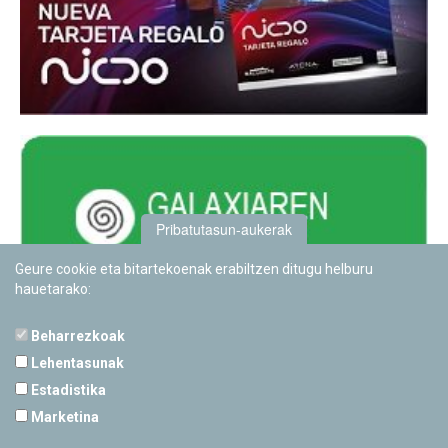
Pribatutasun-aukerak
Geure cookie eta bitartekoenak erabiltzen ditugu helburu
hauetarako:
Beharrezkoak
Lehentasunak
Estadistika
PAMPLONETARIOA
Marketina
Calle Sancho RamÃ­rez, s/n
31008 Pamplona, Navarra