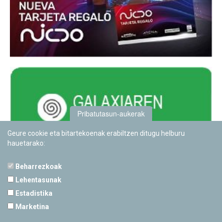
Pribatutasun-aukerak
Geure cookie eta bitartekoenak erabiltzen ditugu helburu
hauetarako:
Beharrezkoak
Lehentasunak
Estadistika
PAMPLONETARIOA
Marketina
Calle Sancho RamÃ­rez, s/n
31008 Pamplona, Navarra