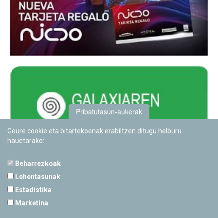
Pribatutasun-aukerak
Geure cookie eta bitartekoenak erabiltzen ditugu helburu
hauetarako:
Beharrezkoak
Lehentasunak
Estadistika
PAMPLONETARIOA
Marketina
Calle Sancho RamÃ­rez, s/n
31008 Pamplona, Navarra