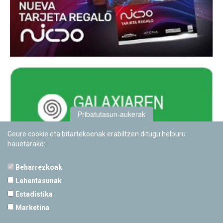
Pribatutasun-aukerak
Geure cookie eta bitartekoenak erabiltzen ditugu helburu
hauetarako:
Beharrezkoak
Lehentasunak
Estadistika
PAMPLONETARIOA
Marketina
Calle Sancho RamÃ­rez, s/n
31008 Pamplona, Navarra