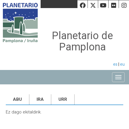
Facebook
Twiiter
Youtu
Fli
Planetario de
Pamplona
es
|
eu
Toggle
ABU
IRA
URR
Ez dago ekitaldirik.