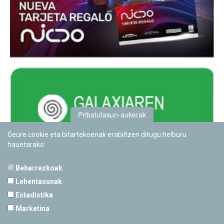
Pribatutasun-aukerak
Geure cookie eta bitartekoenak erabiltzen ditugu helburu
hauetarako:
Beharrezkoak
Lehentasunak
Estadistika
PAMPLONETARIOA
Marketina
Calle Sancho RamÃ­rez, s/n
31008 Pamplona, Navarra