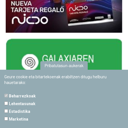
Pribatutasun-aukerak
Geure cookie eta bitartekoenak erabiltzen ditugu helburu
hauetarako:
Beharrezkoak
Lehentasunak
Estadistika
PAMPLONETARIOA
Marketina
Calle Sancho RamÃ­rez, s/n
31008 Pamplona, Navarra