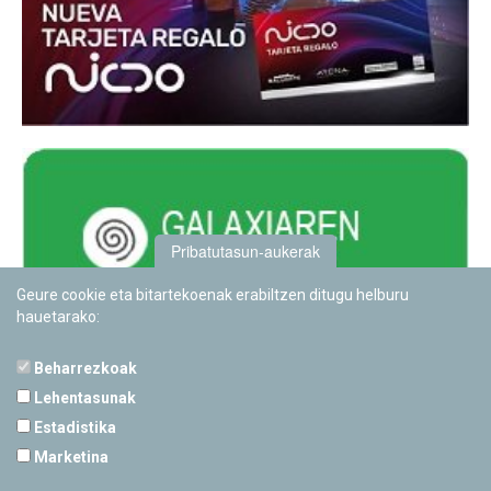
Pribatutasun-aukerak
Geure cookie eta bitartekoenak erabiltzen ditugu helburu
hauetarako:
Beharrezkoak
Lehentasunak
Estadistika
PAMPLONETARIOA
Marketina
Calle Sancho RamÃ­rez, s/n
31008 Pamplona, Navarra