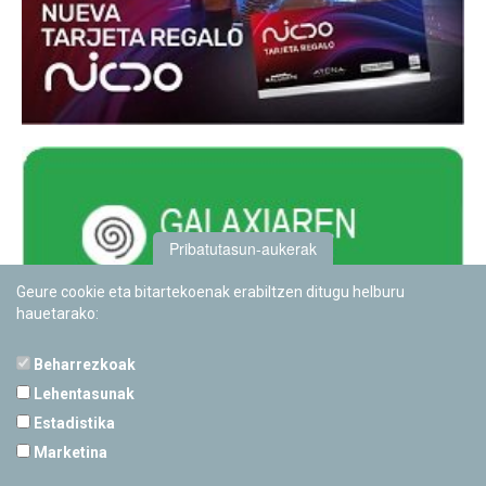
Pribatutasun-aukerak
Geure cookie eta bitartekoenak erabiltzen ditugu helburu
hauetarako:
Beharrezkoak
Lehentasunak
Estadistika
PAMPLONETARIOA
Marketina
Calle Sancho RamÃ­rez, s/n
31008 Pamplona, Navarra