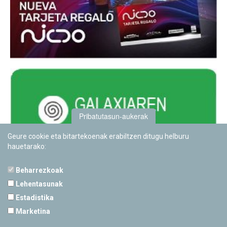
Pribatutasun-aukerak
Geure cookie eta bitartekoenak erabiltzen ditugu helburu
hauetarako:
Beharrezkoak
Lehentasunak
Estadistika
PAMPLONETARIOA
Marketina
Calle Sancho RamÃ­rez, s/n
31008 Pamplona, Navarra