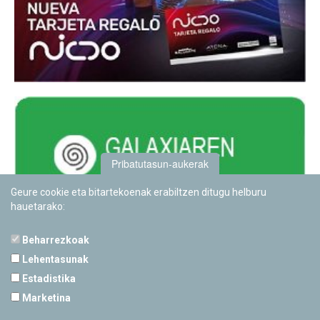
Pribatutasun-aukerak
Geure cookie eta bitartekoenak erabiltzen ditugu helburu
hauetarako:
Beharrezkoak
Lehentasunak
Estadistika
PAMPLONETARIOA
Marketina
Calle Sancho RamÃ­rez, s/n
31008 Pamplona, Navarra