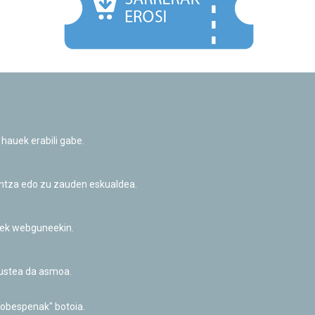
Facebook
Twitter
Youtube
Flickr
Instagr
 hauek erabili gabe.
Pribatutasun-politika eta Lege-oharra
Cookie-en politika
Informazio publikoa eskatzeko baimena
untza edo zu zauden eskualdea.
Irisgarritasuna
riek webguneekin.
akustea da asmoa.
hobespenak" botoia.