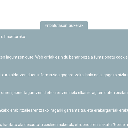
Pribatutasun-aukerak
uru hauetarako:
iten laguntzen dute. Web orriak ezin du behar bezala funtzionatu cookie
Iruñeko Planetarioaren zientzia-dibulgazio eta hezkuntza jarduerek
Fundación "la Caixa"ren sustapena dute.
 itxura aldatzen duen informazioa gogoratzeko, hala nola, gogoko hizk
ien jabeei laguntzen diete ulertzen nola elkarreragiten duten bisita
nakako erabiltzailearentzako iragarki garrantzitsu eta erakargarriak er
o, hautatu ala desautatu cookien aukerak, eta, ondoren, sakatu "Gorde 