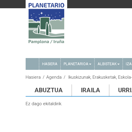
HASIERA
PLANETARIOA
ALBISTEAK
IZ
Hasiera
Agenda
Ikuskizunak, Erakusketak, Eskola-
ABUZTUA
IRAILA
URR
Ez dago ekitaldirik.