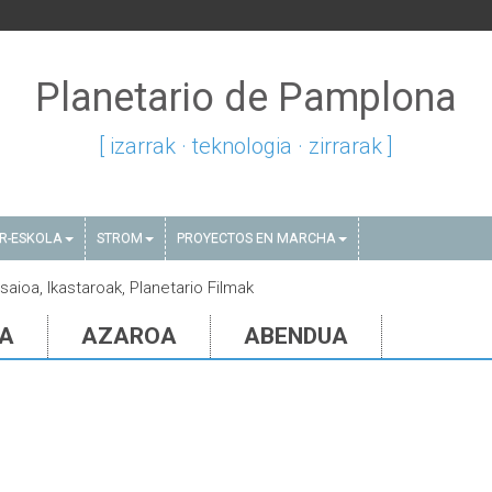
Planetario de Pamplona
[ izarrak · teknologia · zirrarak ]
AR-ESKOLA
STROM
PROYECTOS EN MARCHA
saioa, Ikastaroak, Planetario Filmak
IA
AZAROA
ABENDUA