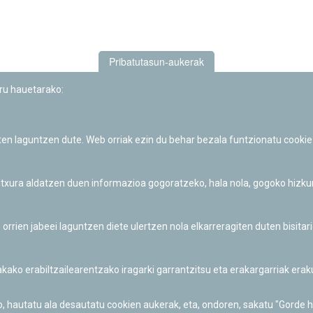
Pribatutasun-aukerak
uru hauetarako:
iten laguntzen dute. Web orriak ezin du behar bezala funtzionatu cookie
Iruñeko Planetarioaren zientzia-dibulgazio eta hezkuntza jarduerek
Fundación "la Caixa"ren sustapena dute.
 itxura aldatzen duen informazioa gogoratzeko, hala nola, gogoko hizk
ien jabeei laguntzen diete ulertzen nola elkarreragiten duten bisita
nakako erabiltzailearentzako iragarki garrantzitsu eta erakargarriak er
o, hautatu ala desautatu cookien aukerak, eta, ondoren, sakatu "Gorde 