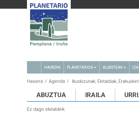
HASIERA
PLANETARIOA
ALBISTEAK
IZ
Hasiera
Agenda
Ikuskizunak, Ekitaldiak, Erakuske
ABUZTUA
IRAILA
URR
Ez dago ekitaldirik.