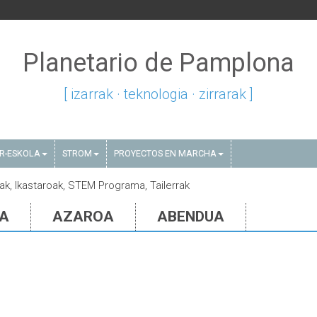
Planetario de Pamplona
[ izarrak · teknologia · zirrarak ]
AR-ESKOLA
STROM
PROYECTOS EN MARCHA
tak, Ikastaroak, STEM Programa, Tailerrak
IA
AZAROA
ABENDUA