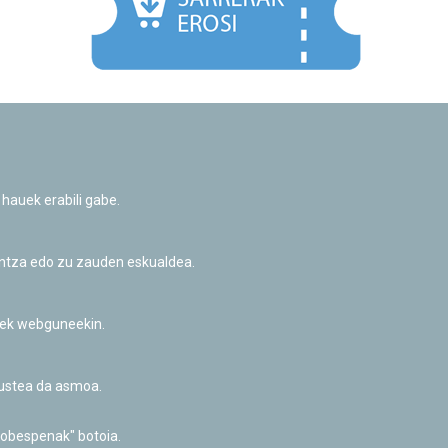
Facebook
Twitter
Youtube
Flickr
Instagr
 hauek erabili gabe.
Pribatutasun-politika eta Lege-oharra
Cookie-en politika
Informazio publikoa eskatzeko baimena
untza edo zu zauden eskualdea.
Irisgarritasuna
riek webguneekin.
akustea da asmoa.
hobespenak" botoia.