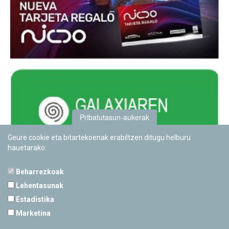
Pribatutasun-aukerak
Geure cookie eta bitartekoenak erabiltzen ditugu helburu
hauetarako:
Beharrezkoak
Lehentasunak
Estadistika
PAMPLONETARIOA
Marketina
Calle Sancho RamÃ­rez, s/n
31008 Pamplona, Navarra