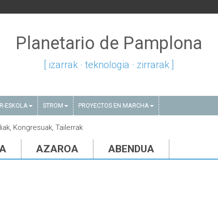
Planetario de Pamplona
[ izarrak · teknologia · zirrarak ]
AR-ESKOLA
STROM
PROYECTOS EN MARCHA
diak, Kongresuak, Tailerrak
IA
AZAROA
ABENDUA