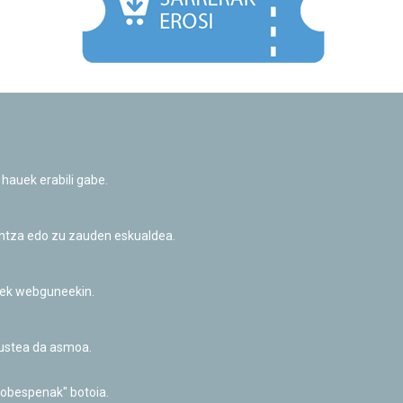
Facebook
Twitter
Youtube
Flickr
Instagr
 hauek erabili gabe.
Pribatutasun-politika eta Lege-oharra
Cookie-en politika
Informazio publikoa eskatzeko baimena
untza edo zu zauden eskualdea.
Irisgarritasuna
riek webguneekin.
akustea da asmoa.
hobespenak" botoia.