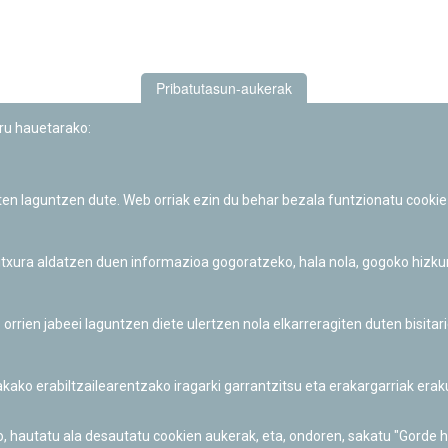
Pribatutasun-aukerak
uru hauetarako:
iten laguntzen dute. Web orriak ezin du behar bezala funtzionatu cookie
Iruñeko Planetarioaren zientzia-dibulgazio eta hezkuntza jarduerek
Fundación "la Caixa"ren sustapena dute.
 itxura aldatzen duen informazioa gogoratzeko, hala nola, gogoko hizk
ien jabeei laguntzen diete ulertzen nola elkarreragiten duten bisita
nakako erabiltzailearentzako iragarki garrantzitsu eta erakargarriak er
o, hautatu ala desautatu cookien aukerak, eta, ondoren, sakatu "Gorde 