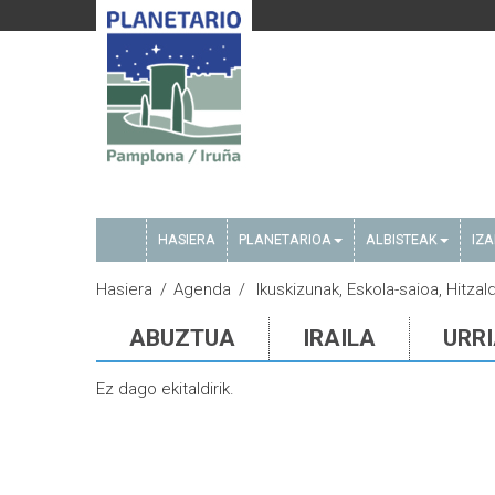
HASIERA
PLANETARIOA
ALBISTEAK
IZ
Hasiera
Agenda
Ikuskizunak, Eskola-saioa, Hitzal
ABUZTUA
IRAILA
URR
Ez dago ekitaldirik.