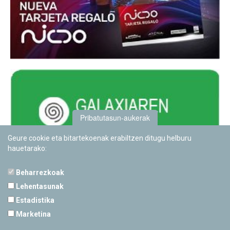
Pribatutasun-aukerak
Geure cookie eta bitartekoenak erabiltzen ditugu helburu
hauetarako:
Beharrezkoak
Lehentasunak
Estadistika
PAMPLONETARIOA
Marketina
Calle Sancho RamÃ­rez, s/n
31008 Pamplona, Navarra