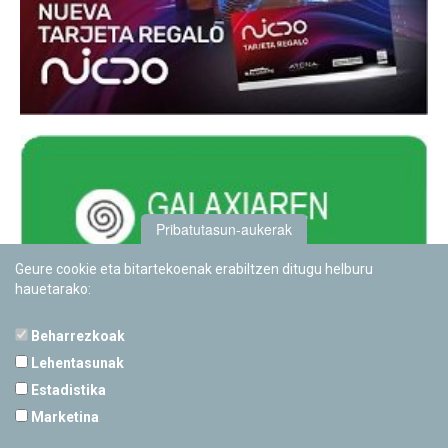
Pribatutasun-aukerak
Geure cookie eta bitartekoenak erabiltzen ditugu helburu
hauetarako:
Beharrezkoak
Lehentasunak
Estadistika
PAMPLONETARIOA
Marketina
Calle Sancho RamÃ­rez, s/n
31008 Pamplona, Navarra