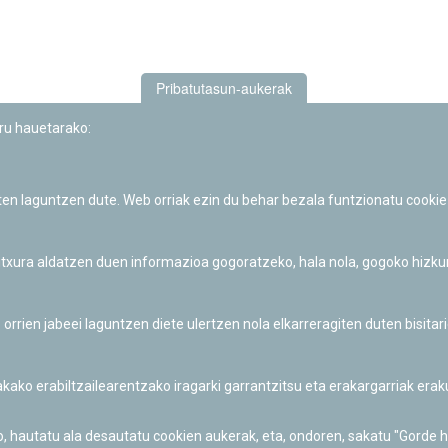
Pribatutasun-aukerak
uru hauetarako:
iten laguntzen dute. Web orriak ezin du behar bezala funtzionatu cookie
Iruñeko Planetarioaren zientzia-dibulgazio eta hezkuntza jarduerek
Fundación "la Caixa"ren sustapena dute.
 itxura aldatzen duen informazioa gogoratzeko, hala nola, gogoko hizk
ien jabeei laguntzen diete ulertzen nola elkarreragiten duten bisita
nakako erabiltzailearentzako iragarki garrantzitsu eta erakargarriak er
o, hautatu ala desautatu cookien aukerak, eta, ondoren, sakatu "Gorde 