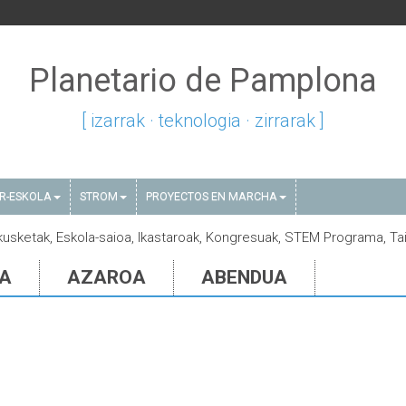
Planetario de Pamplona
[ izarrak · teknologia · zirrarak ]
AR-ESKOLA
STROM
PROYECTOS EN MARCHA
akusketak, Eskola-saioa, Ikastaroak, Kongresuak, STEM Programa, Tai
IA
AZAROA
ABENDUA