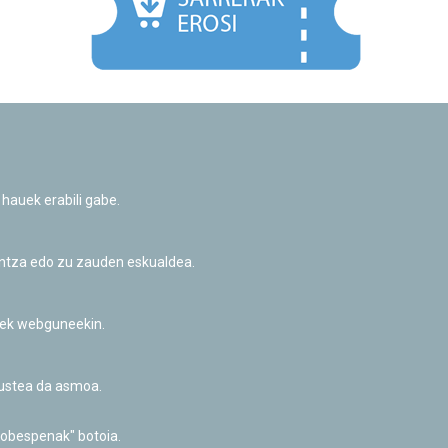
Facebook
Twitter
Youtube
Flickr
Instagr
 hauek erabili gabe.
Pribatutasun-politika eta Lege-oharra
Cookie-en politika
Informazio publikoa eskatzeko baimena
untza edo zu zauden eskualdea.
Irisgarritasuna
riek webguneekin.
akustea da asmoa.
hobespenak" botoia.