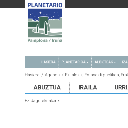
HASIERA
PLANETARIOA
ALBISTEAK
IZ
Hasiera
Agenda
Ekitaldiak, Emanaldi publikoa, Er
ABUZTUA
IRAILA
URR
Ez dago ekitaldirik.