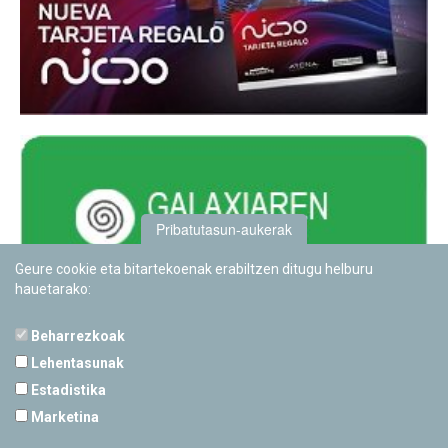
Pribatutasun-aukerak
Geure cookie eta bitartekoenak erabiltzen ditugu helburu
hauetarako:
Beharrezkoak
Lehentasunak
Estadistika
PAMPLONETARIOA
Marketina
Calle Sancho RamÃ­rez, s/n
31008 Pamplona, Navarra