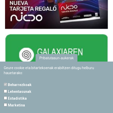
Pribatutasun-aukerak
Geure cookie eta bitartekoenak erabiltzen ditugu helburu
hauetarako:
Beharrezkoak
Lehentasunak
Estadistika
PAMPLONETARIOA
Marketina
Calle Sancho RamÃ­rez, s/n
31008 Pamplona, Navarra