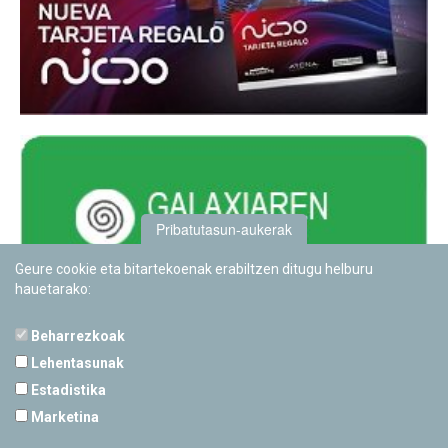
Pribatutasun-aukerak
Geure cookie eta bitartekoenak erabiltzen ditugu helburu
hauetarako:
Beharrezkoak
Lehentasunak
Estadistika
PAMPLONETARIOA
Marketina
Calle Sancho RamÃ­rez, s/n
31008 Pamplona, Navarra