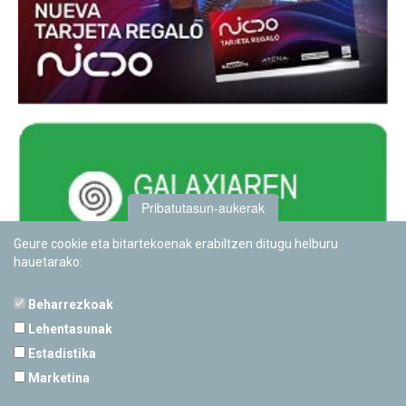
Pribatutasun-aukerak
Geure cookie eta bitartekoenak erabiltzen ditugu helburu
hauetarako:
Beharrezkoak
Lehentasunak
Estadistika
PAMPLONETARIOA
Marketina
Calle Sancho RamÃ­rez, s/n
31008 Pamplona, Navarra