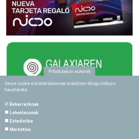
Pribatutasun-aukerak
Geure cookie eta bitartekoenak erabiltzen ditugu helburu
hauetarako:
Beharrezkoak
Lehentasunak
Estadistika
PAMPLONETARIOA
Marketina
Calle Sancho RamÃ­rez, s/n
31008 Pamplona, Navarra